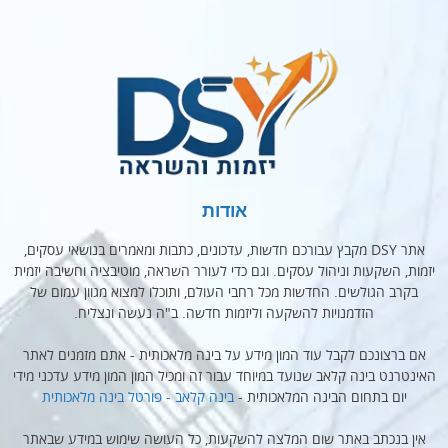
אודות
אתר DSY מקבץ עבורכם חדשות, עדכונים, כתבות ומאמרים בנושאי עסקים,
יזמות, השקעות וניהול עסקים. וגם כדי לעורר השראה, מוטיבציה וחשיבה יזמית
בקרב הגולשים. החדשות מכל רחבי העולם, ותוכלו למצוא מגוון עמום של
הזדמנויות להשקעה וליזמות חדשה. ב"ה נעשה ונצליח.
אם ברצונכם לקבל עוד המון מידע על בינה מלאכותית - אתם מזמנים לאתר
האינטרנט בינה קלאב שנועד במיוחד עבור זה ומכיל המון המון מידע עדכני מידי
יום בתחום הבינה המלאכותית -
בינה קלאב - פורטל בינה מלאכותית
אין בנכתב באתר שום המלצה להשקעות, כל העושה שימוש במידע שבאתר