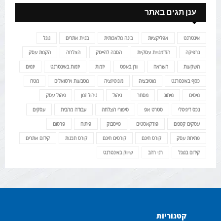
ענן תגים באתר
אינטרנט
אפליקציות
בינה מלאכותית
בניית אתרים
גוגל
גרפיקה
הזדמנויות עסקיות
הסבה להייטק
הצלחה
הקמת עסק
השקעות
השראה
וורן באפט
יזמות
יזמות באינטרנט
יזמים
כסף באינטרנט
מוטיבציה
מוניטיזציה
מטבעות וירטואלים
מטח
מיסים
מיתוג
מסחר
ניהול
ניהול זמן
ניהול עסק
נכס דיגיטלי
סטרט אפ
סיפורי הצלחה
עבודה מהבית
עסקים
עסקים קטנים
פודקאסטים
פייסבוק
פיתוח
פרסום
פתיחת עסק
קורס חינם
קורסים חינם
קורס תכנות
קידום אתרים
קידום בגוגל
רני רהב
שיווק באינטרנט
קטגוריות