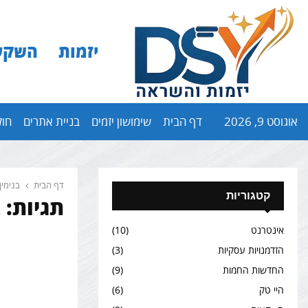
יזמות
השקע
אוגוסט 9, 2026
דף הבית
שימושון יזמים
בניית אתרים
חול
דף הבית
בנימין
קטגוריות
תגיות: ב
אינטרנט
(10)
הזדמנויות עסקיות
(3)
החדשות החמות
(9)
היי טק
(6)