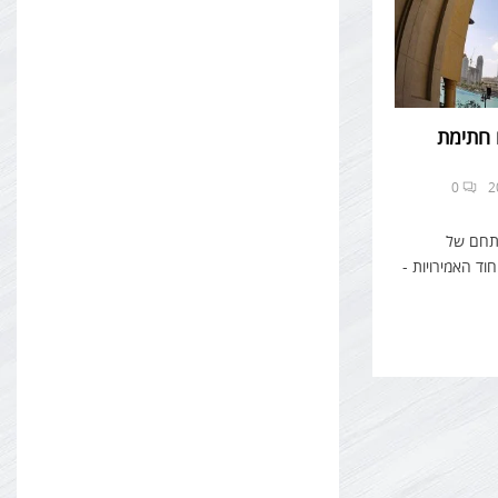
 חתימת
0
פתחם של
ד האמירויות -