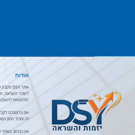
אודות
אתר DSY 
לעורר השראה, מוט
הזדמנויות להשקע
אם ברצונכם לקבל
זה ומכיל המון המו
אין בנכתב באתר 