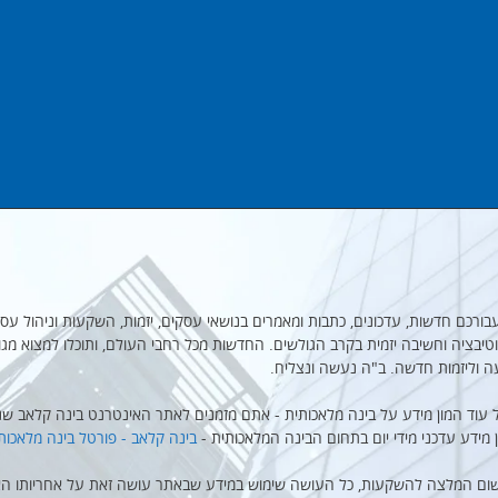
מקבץ עבורכם חדשות, עדכונים, כתבות ומאמרים בנושאי עסקים, יזמות, השקעות וניהול עסק
יבציה וחשיבה יזמית בקרב הגולשים. החדשות מכל רחבי העולם, ותוכלו למצוא מגו
ה וליזמות חדשה. ב"ה נעשה ונצליח.
 עוד המון מידע על בינה מלאכותית - אתם מזמנים לאתר האינטרנט בינה קלאב שנו
ן מידע עדכני מידי יום בתחום הבינה המלאכותית -
בינה קלאב - פורטל בינה מלאכות
שום המלצה להשקעות, כל העושה שימוש במידע שבאתר עושה זאת על אחריותו הא