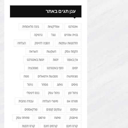
ענן תגים באתר
אינטרנט
אפליקציות
בינה מלאכותית
בניית אתרים
גוגל
גרפיקה
הזדמנויות עסקיות
הסבה להייטק
הצלחה
הקמת עסק
השקעות
השראה
וורן באפט
יזמות
יזמות באינטרנט
יזמים
כסף באינטרנט
מוטיבציה
מוניטיזציה
מטבעות וירטואלים
מטח
מיסים
מיתוג
מסחר
ניהול
ניהול זמן
ניהול עסק
נכס דיגיטלי
סטרט אפ
סיפורי הצלחה
עבודה מהבית
עסקים
עסקים קטנים
פודקאסטים
פייסבוק
פיתוח
פרסום
פתיחת עסק
קורס חינם
קורסים חינם
קורס תכנות