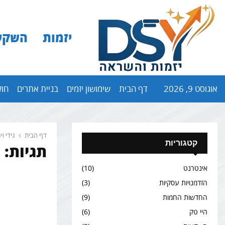
יזמות
השקע
אוגוסט 9, 2026
דף הבית
שימושון יזמים
בניית אתרים
חול
דף הבית
גידי וי
קטגוריות
תגיות: ג
אינטרנט
(10)
הזדמנויות עסקיות
(3)
החדשות החמות
(9)
היי טק
(6)