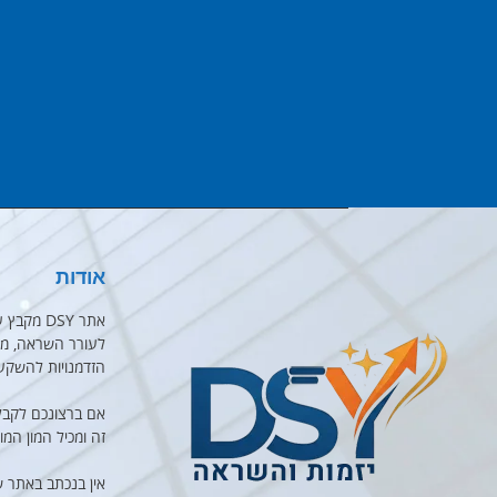
אודות
אתר DSY 
לעורר השראה, מוט
הזדמנויות להשקע
אם ברצונכם לקבל
זה ומכיל המון המו
אין בנכתב באתר 