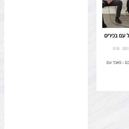
 עם בכירים
0
ם - פאנל עם