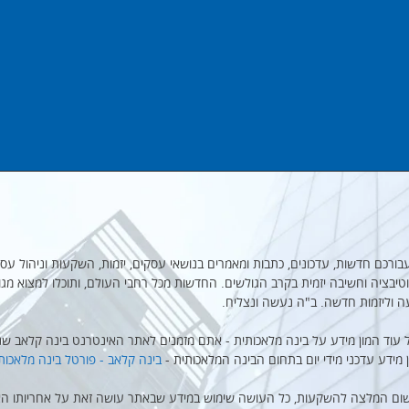
מקבץ עבורכם חדשות, עדכונים, כתבות ומאמרים בנושאי עסקים, יזמות, השקעות וניהול עסק
יבציה וחשיבה יזמית בקרב הגולשים. החדשות מכל רחבי העולם, ותוכלו למצוא מגו
ה וליזמות חדשה. ב"ה נעשה ונצליח.
 עוד המון מידע על בינה מלאכותית - אתם מזמנים לאתר האינטרנט בינה קלאב שנו
ן מידע עדכני מידי יום בתחום הבינה המלאכותית -
בינה קלאב - פורטל בינה מלאכות
שום המלצה להשקעות, כל העושה שימוש במידע שבאתר עושה זאת על אחריותו הא