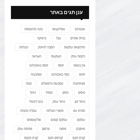
ענן תגים באתר
אינטרנט
אפליקציות
בינה מלאכותית
בניית אתרים
גוגל
גרפיקה
הזדמנויות עסקיות
הסבה להייטק
הצלחה
הקמת עסק
השקעות
השראה
וורן באפט
יזמות
יזמות באינטרנט
יזמים
כסף באינטרנט
מוטיבציה
מוניטיזציה
מטבעות וירטואלים
מטח
מיסים
מיתוג
מסחר
ניהול
ניהול זמן
ניהול עסק
נכס דיגיטלי
סטרט אפ
סיפורי הצלחה
עבודה מהבית
עסקים
עסקים קטנים
פודקאסטים
פייסבוק
פיתוח
פרסום
פתיחת עסק
קורס חינם
קורסים חינם
קורס תכנות