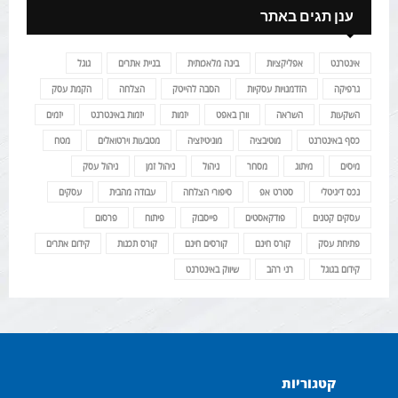
ענן תגים באתר
אינטרנט
אפליקציות
בינה מלאכותית
בניית אתרים
גוגל
גרפיקה
הזדמנויות עסקיות
הסבה להייטק
הצלחה
הקמת עסק
השקעות
השראה
וורן באפט
יזמות
יזמות באינטרנט
יזמים
כסף באינטרנט
מוטיבציה
מוניטיזציה
מטבעות וירטואלים
מטח
מיסים
מיתוג
מסחר
ניהול
ניהול זמן
ניהול עסק
נכס דיגיטלי
סטרט אפ
סיפורי הצלחה
עבודה מהבית
עסקים
עסקים קטנים
פודקאסטים
פייסבוק
פיתוח
פרסום
פתיחת עסק
קורס חינם
קורסים חינם
קורס תכנות
קידום אתרים
קידום בגוגל
רני רהב
שיווק באינטרנט
קטגוריות