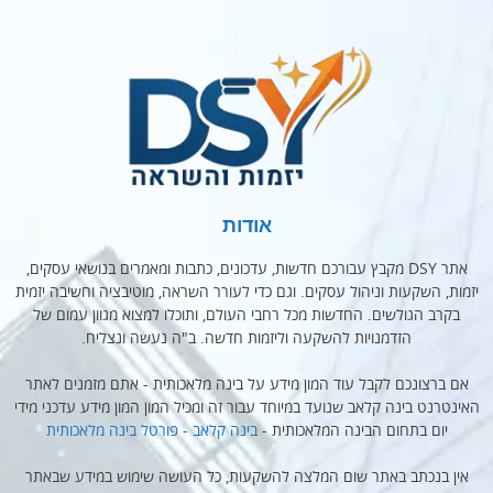
אודות
אתר DSY מקבץ עבורכם חדשות, עדכונים, כתבות ומאמרים בנושאי עסקים,
יזמות, השקעות וניהול עסקים. וגם כדי לעורר השראה, מוטיבציה וחשיבה יזמית
בקרב הגולשים. החדשות מכל רחבי העולם, ותוכלו למצוא מגוון עמום של
הזדמנויות להשקעה וליזמות חדשה. ב"ה נעשה ונצליח.
אם ברצונכם לקבל עוד המון מידע על בינה מלאכותית - אתם מזמנים לאתר
האינטרנט בינה קלאב שנועד במיוחד עבור זה ומכיל המון המון מידע עדכני מידי
יום בתחום הבינה המלאכותית -
בינה קלאב - פורטל בינה מלאכותית
אין בנכתב באתר שום המלצה להשקעות, כל העושה שימוש במידע שבאתר