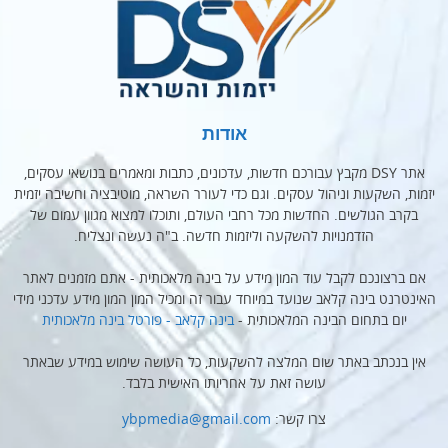
אודות
אתר DSY מקבץ עבורכם חדשות, עדכונים, כתבות ומאמרים בנושאי עסקים,
יזמות, השקעות וניהול עסקים. וגם כדי לעורר השראה, מוטיבציה וחשיבה יזמית
בקרב הגולשים. החדשות מכל רחבי העולם, ותוכלו למצוא מגוון עמום של
הזדמנויות להשקעה וליזמות חדשה. ב"ה נעשה ונצליח.
אם ברצונכם לקבל עוד המון מידע על בינה מלאכותית - אתם מזמנים לאתר
האינטרנט בינה קלאב שנועד במיוחד עבור זה ומכיל המון המון מידע עדכני מידי
יום בתחום הבינה המלאכותית -
בינה קלאב - פורטל בינה מלאכותית
אין בנכתב באתר שום המלצה להשקעות, כל העושה שימוש במידע שבאתר
עושה זאת על אחריותו האישית בלבד.
צרו קשר:
ybpmedia@gmail.com