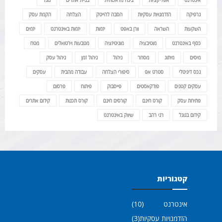
אינטרנט
אפליקציות
בינה מלאכותית
בניית אתרים
גוגל
גרפיקה
הזדמנויות עסקיות
הסבה להייטק
הצלחה
הקמת עסק
השקעות
השראה
וורן באפט
יזמות
יזמות באינטרנט
יזמים
כסף באינטרנט
מוטיבציה
מוניטיזציה
מטבעות וירטואלים
מטח
מיסים
מיתוג
מסחר
ניהול
ניהול זמן
ניהול עסק
נכס דיגיטלי
סטרט אפ
סיפורי הצלחה
עבודה מהבית
עסקים
עסקים קטנים
פודקאסטים
פייסבוק
פיתוח
פרסום
פתיחת עסק
קורס חינם
קורסים חינם
קורס תכנות
קידום אתרים
קידום בגוגל
רני רהב
שיווק באינטרנט
קטגוריות
אינטרנט
(10)
הזדמנויות עסקיות
(3)