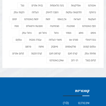
אינטרנט
אפליקציות
בינה מלאכותית
בניית אתרים
גוגל
גרפיקה
הזדמנויות עסקיות
הסבה להייטק
הצלחה
הקמת עסק
השקעות
השראה
וורן באפט
יזמות
יזמות באינטרנט
יזמים
כסף באינטרנט
מוטיבציה
מוניטיזציה
מטבעות וירטואלים
מטח
מיסים
מיתוג
מסחר
ניהול
ניהול זמן
ניהול עסק
נכס דיגיטלי
סטרט אפ
סיפורי הצלחה
עבודה מהבית
עסקים
עסקים קטנים
פודקאסטים
פייסבוק
פיתוח
פרסום
פתיחת עסק
קורס חינם
קורסים חינם
קורס תכנות
קידום אתרים
קידום בגוגל
רני רהב
שיווק באינטרנט
קטגוריות
אינטרנט
(10)