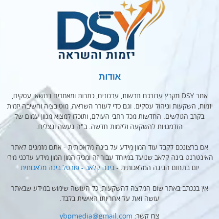
אודות
אתר DSY מקבץ עבורכם חדשות, עדכונים, כתבות ומאמרים בנושאי עסקים,
יזמות, השקעות וניהול עסקים. וגם כדי לעורר השראה, מוטיבציה וחשיבה יזמית
בקרב הגולשים. החדשות מכל רחבי העולם, ותוכלו למצוא מגוון עמום של
הזדמנויות להשקעה וליזמות חדשה. ב"ה נעשה ונצליח.
אם ברצונכם לקבל עוד המון מידע על בינה מלאכותית - אתם מזמנים לאתר
האינטרנט בינה קלאב שנועד במיוחד עבור זה ומכיל המון המון מידע עדכני מידי
יום בתחום הבינה המלאכותית -
בינה קלאב - פורטל בינה מלאכותית
אין בנכתב באתר שום המלצה להשקעות, כל העושה שימוש במידע שבאתר
עושה זאת על אחריותו האישית בלבד.
צרו קשר:
ybpmedia@gmail.com