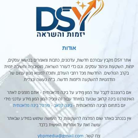
אודות
אתר DSY מקבץ עבורכם חדשות, עדכונים, כתבות ומאמרים בנושאי עסקים,
יזמות, השקעות וניהול עסקים. וגם כדי לעורר השראה, מוטיבציה וחשיבה יזמית
בקרב הגולשים. החדשות מכל רחבי העולם, ותוכלו למצוא מגוון עמום של
הזדמנויות להשקעה וליזמות חדשה. ב"ה נעשה ונצליח.
אם ברצונכם לקבל עוד המון מידע על בינה מלאכותית - אתם מזמנים לאתר
האינטרנט בינה קלאב שנועד במיוחד עבור זה ומכיל המון המון מידע עדכני מידי
יום בתחום הבינה המלאכותית -
בינה קלאב - פורטל בינה מלאכותית
אין בנכתב באתר שום המלצה להשקעות, כל העושה שימוש במידע שבאתר
עושה זאת על אחריותו האישית בלבד.
צרו קשר:
ybpmedia@gmail.com