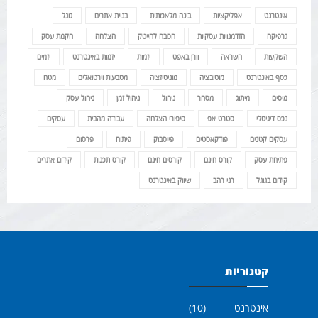
אינטרנט
אפליקציות
בינה מלאכותית
בניית אתרים
גוגל
גרפיקה
הזדמנויות עסקיות
הסבה להייטק
הצלחה
הקמת עסק
השקעות
השראה
וורן באפט
יזמות
יזמות באינטרנט
יזמים
כסף באינטרנט
מוטיבציה
מוניטיזציה
מטבעות וירטואלים
מטח
מיסים
מיתוג
מסחר
ניהול
ניהול זמן
ניהול עסק
נכס דיגיטלי
סטרט אפ
סיפורי הצלחה
עבודה מהבית
עסקים
עסקים קטנים
פודקאסטים
פייסבוק
פיתוח
פרסום
פתיחת עסק
קורס חינם
קורסים חינם
קורס תכנות
קידום אתרים
קידום בגוגל
רני רהב
שיווק באינטרנט
קטגוריות
אינטרנט
(10)