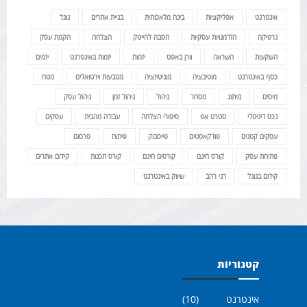
אינטרנט
אפליקציות
בינה מלאכותית
בניית אתרים
גוגל
גרפיקה
הזדמנויות עסקיות
הסבה להייטק
הצלחה
הקמת עסק
השקעות
השראה
וורן באפט
יזמות
יזמות באינטרנט
יזמים
כסף באינטרנט
מוטיבציה
מוניטיזציה
מטבעות וירטואלים
מטח
מיסים
מיתוג
מסחר
ניהול
ניהול זמן
ניהול עסק
נכס דיגיטלי
סטרט אפ
סיפורי הצלחה
עבודה מהבית
עסקים
עסקים קטנים
פודקאסטים
פייסבוק
פיתוח
פרסום
פתיחת עסק
קורס חינם
קורסים חינם
קורס תכנות
קידום אתרים
קידום בגוגל
רני רהב
שיווק באינטרנט
קטגוריות
אינטרנט
(10)