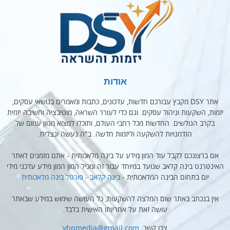
אודות
אתר DSY מקבץ עבורכם חדשות, עדכונים, כתבות ומאמרים בנושאי עסקים,
יזמות, השקעות וניהול עסקים. וגם כדי לעורר השראה, מוטיבציה וחשיבה יזמית
בקרב הגולשים. החדשות מכל רחבי העולם, ותוכלו למצוא מגוון עמום של
הזדמנויות להשקעה וליזמות חדשה. ב"ה נעשה ונצליח.
אם ברצונכם לקבל עוד המון מידע על בינה מלאכותית - אתם מזמנים לאתר
האינטרנט בינה קלאב שנועד במיוחד עבור זה ומכיל המון המון מידע עדכני מידי
יום בתחום הבינה המלאכותית -
בינה קלאב - פורטל בינה מלאכותית
אין בנכתב באתר שום המלצה להשקעות, כל העושה שימוש במידע שבאתר
עושה זאת על אחריותו האישית בלבד.
צרו קשר:
ybpmedia@gmail.com