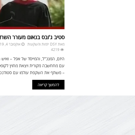
סטיב ג'ובס בנאום מעורר השר
מאת
DSY יזמות והשקעות
אוקטובר 4, 2019
4219
היזם, המנכ"ל, והמייסד של אפל – ואיש
עם מחחשבה מקורית ויצאת מחוץ לקופסה
– משתף את השקפת עולמו עם סטודנטי
להמשך קריאה