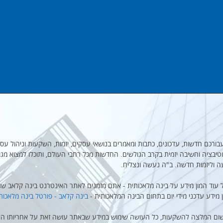
מקבץ עבורכם חדשות, עדכונים, כתבות ומאמרים בנושאי עסקים, יזמות, השקעות וניהול עסק
יבציה וחשיבה יזמית בקרב הגולשים. החדשות מכל רחבי העולם, ותוכלו למצוא מגו
ה וליזמות חדשה. ב"ה נעשה ונצליח.
 עוד המון מידע על בינה מלאכותית - אתם מזמנים לאתר האינטרנט בינה קלאב שנו
ן מידע עדכני מידי יום בתחום הבינה המלאכותית -
בינה קלאב - פורטל בינה מלאכות
שום המלצה להשקעות, כל העושה שימוש במידע שבאתר עושה זאת על אחריותו הא