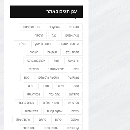
ענן תגים באתר
אינטרנט
אפליקציות
בינה מלאכותית
בניית אתרים
גוגל
גרפיקה
הזדמנויות עסקיות
הסבה להייטק
הצלחה
הקמת עסק
השקעות
השראה
וורן באפט
יזמות
יזמות באינטרנט
יזמים
כסף באינטרנט
מוטיבציה
מוניטיזציה
מטבעות וירטואלים
מטח
מיסים
מיתוג
מסחר
ניהול
ניהול זמן
ניהול עסק
נכס דיגיטלי
סטרט אפ
סיפורי הצלחה
עבודה מהבית
עסקים
עסקים קטנים
פודקאסטים
פייסבוק
פיתוח
פרסום
פתיחת עסק
קורס חינם
קורסים חינם
קורס תכנות