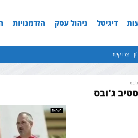
ות
דיגיטל
ניהול עסק
הזדמנויות
ה
ון
צרו קשר
'ובס
סטיב ג'ובס
השראה