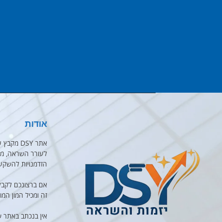
אודות
אתר DSY 
לעורר השראה, מוט
הזדמנויות להשקע
אם ברצונכם לקבל
זה ומכיל המון המו
אין בנכתב באתר 