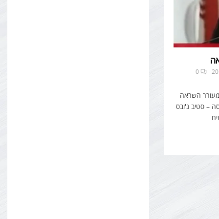
אה
0
 מעורר השראה
 – סטיב ג'ובס
ם...