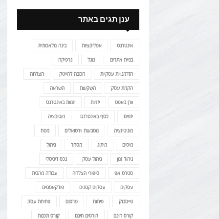
ענן תגים באתר
אינטרנט
אפליקציות
בינה מלאכותית
בניית אתרים
גוגל
גרפיקה
הזדמנויות עסקיות
הסבה להייטק
הצלחה
הקמת עסק
השקעות
השראה
וורן באפט
יזמות
יזמות באינטרנט
יזמים
כסף באינטרנט
מוטיבציה
מוניטיזציה
מטבעות וירטואלים
מטח
מיסים
מיתוג
מסחר
ניהול
ניהול זמן
ניהול עסק
נכס דיגיטלי
סטרט אפ
סיפורי הצלחה
עבודה מהבית
עסקים
עסקים קטנים
פודקאסטים
פייסבוק
פיתוח
פרסום
פתיחת עסק
קורס חינם
קורסים חינם
קורס תכנות