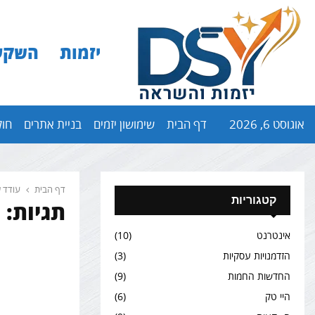
יזמות
השקע
אוגוסט 6, 2026
דף הבית
שימושון יזמים
בניית אתרים
חול
דף הבית
עודד ש
קטגוריות
תגיות: 
אינטרנט
(10)
הזדמנויות עסקיות
(3)
החדשות החמות
(9)
היי טק
(6)