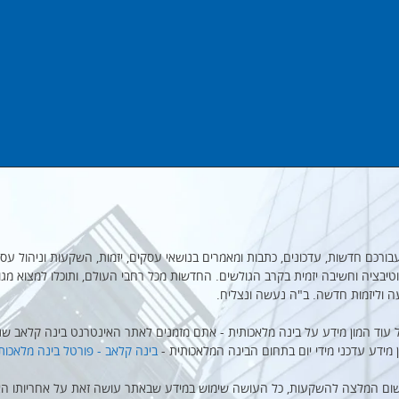
מקבץ עבורכם חדשות, עדכונים, כתבות ומאמרים בנושאי עסקים, יזמות, השקעות וניהול עסק
יבציה וחשיבה יזמית בקרב הגולשים. החדשות מכל רחבי העולם, ותוכלו למצוא מגו
ה וליזמות חדשה. ב"ה נעשה ונצליח.
 עוד המון מידע על בינה מלאכותית - אתם מזמנים לאתר האינטרנט בינה קלאב שנו
ן מידע עדכני מידי יום בתחום הבינה המלאכותית -
בינה קלאב - פורטל בינה מלאכות
שום המלצה להשקעות, כל העושה שימוש במידע שבאתר עושה זאת על אחריותו הא