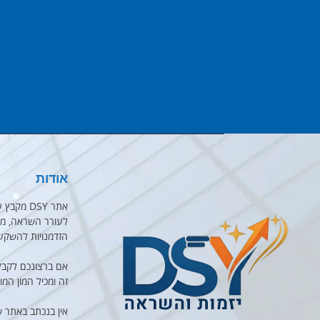
אודות
אתר DSY 
לעורר השראה, מוט
הזדמנויות להשקע
אם ברצונכם לקבל
זה ומכיל המון המו
אין בנכתב באתר 