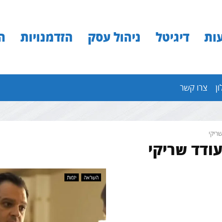
ות
דיגיטל
ניהול עסק
הזדמנויות
ה
ון
צרו קשר
ריקי
עודד שריקי
השראה
יזמות