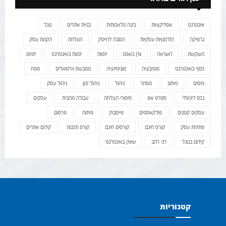
אינטרנט
אפליקציות
בינה מלאכותית
בניית אתרים
גוגל
גרפיקה
הזדמנויות עסקיות
הסבה להייטק
הצלחה
הקמת עסק
השקעות
השראה
וורן באפט
יזמות
יזמות באינטרנט
יזמים
כסף באינטרנט
מוטיבציה
מוניטיזציה
מטבעות וירטואלים
מטח
מיסים
מיתוג
מסחר
ניהול
ניהול זמן
ניהול עסק
נכס דיגיטלי
סטרט אפ
סיפורי הצלחה
עבודה מהבית
עסקים
עסקים קטנים
פודקאסטים
פייסבוק
פיתוח
פרסום
פתיחת עסק
קורס חינם
קורסים חינם
קורס תכנות
קידום אתרים
קידום בגוגל
רני רהב
שיווק באינטרנט
קטגוריות