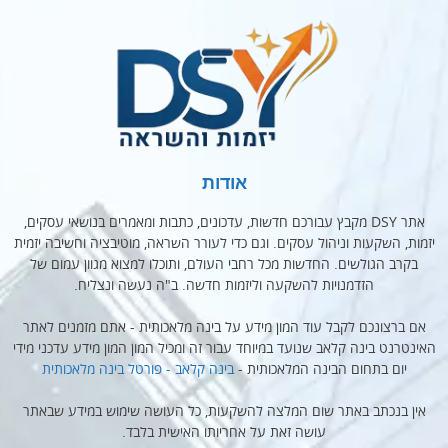
אודות
אתר DSY מקבץ עבורכם חדשות, עדכונים, כתבות ומאמרים בנושאי עסקים,
יזמות, השקעות וניהול עסקים. וגם כדי לעורר השראה, מוטיבציה וחשיבה יזמית
בקרב הגולשים. החדשות מכל רחבי העולם, ותוכלו למצוא מגוון עמום של
הזדמנויות להשקעה וליזמות חדשה. ב"ה נעשה ונצליח.
אם ברצונכם לקבל עוד המון מידע על בינה מלאכותית - אתם מזמנים לאתר
האינטרנט בינה קלאב שנועד במיוחד עבור זה ומכיל המון המון מידע עדכני מידי
יום בתחום הבינה המלאכותית -
בינה קלאב - פורטל בינה מלאכותית
אין בנכתב באתר שום המלצה להשקעות, כל העושה שימוש במידע שבאתר
עושה זאת על אחריותו האישית בלבד.