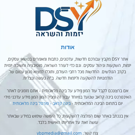
אודות
אתר DSY מקבץ עבורכם חדשות, עדכונים, כתבות ומאמרים בנושאי עסקים,
יזמות, השקעות וניהול עסקים. וגם כדי לעורר השראה, מוטיבציה וחשיבה יזמית
בקרב הגולשים. החדשות מכל רחבי העולם, ותוכלו למצוא מגוון עמום של
הזדמנויות להשקעה וליזמות חדשה. ב"ה נעשה ונצליח.
אם ברצונכם לקבל עוד המון מידע על בינה מלאכותית - אתם מזמנים לאתר
האינטרנט בינה קלאב שנועד במיוחד עבור זה ומכיל המון המון מידע עדכני מידי
יום בתחום הבינה המלאכותית -
בינה קלאב - פורטל בינה מלאכותית
אין בנכתב באתר שום המלצה להשקעות, כל העושה שימוש במידע שבאתר
עושה זאת על אחריותו האישית בלבד.
צרו קשר:
ybpmedia@gmail.com