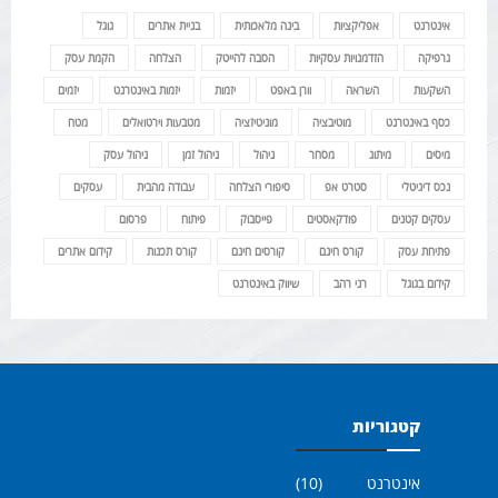
אינטרנט
אפליקציות
בינה מלאכותית
בניית אתרים
גוגל
גרפיקה
הזדמנויות עסקיות
הסבה להייטק
הצלחה
הקמת עסק
השקעות
השראה
וורן באפט
יזמות
יזמות באינטרנט
יזמים
כסף באינטרנט
מוטיבציה
מוניטיזציה
מטבעות וירטואלים
מטח
מיסים
מיתוג
מסחר
ניהול
ניהול זמן
ניהול עסק
נכס דיגיטלי
סטרט אפ
סיפורי הצלחה
עבודה מהבית
עסקים
עסקים קטנים
פודקאסטים
פייסבוק
פיתוח
פרסום
פתיחת עסק
קורס חינם
קורסים חינם
קורס תכנות
קידום אתרים
קידום בגוגל
רני רהב
שיווק באינטרנט
קטגוריות
אינטרנט
(10)