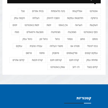
אינטרנט
אפליקציות
בינה מלאכותית
בניית אתרים
גוגל
גרפיקה
הזדמנויות עסקיות
הסבה להייטק
הצלחה
הקמת עסק
השקעות
השראה
וורן באפט
יזמות
יזמות באינטרנט
יזמים
כסף באינטרנט
מוטיבציה
מוניטיזציה
מטבעות וירטואלים
מטח
מיסים
מיתוג
מסחר
ניהול
ניהול זמן
ניהול עסק
נכס דיגיטלי
סטרט אפ
סיפורי הצלחה
עבודה מהבית
עסקים
עסקים קטנים
פודקאסטים
פייסבוק
פיתוח
פרסום
פתיחת עסק
קורס חינם
קורסים חינם
קורס תכנות
קידום אתרים
קידום בגוגל
רני רהב
שיווק באינטרנט
קטגוריות