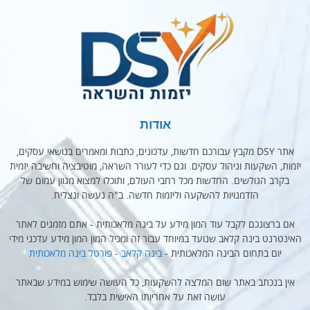
אודות
אתר DSY מקבץ עבורכם חדשות, עדכונים, כתבות ומאמרים בנושאי עסקים,
יזמות, השקעות וניהול עסקים. וגם כדי לעורר השראה, מוטיבציה וחשיבה יזמית
בקרב הגולשים. החדשות מכל רחבי העולם, ותוכלו למצוא מגוון עמום של
הזדמנויות להשקעה וליזמות חדשה. ב"ה נעשה ונצליח.
אם ברצונכם לקבל עוד המון מידע על בינה מלאכותית - אתם מזמנים לאתר
האינטרנט בינה קלאב שנועד במיוחד עבור זה ומכיל המון המון מידע עדכני מידי
יום בתחום הבינה המלאכותית -
בינה קלאב - פורטל בינה מלאכותית
אין בנכתב באתר שום המלצה להשקעות, כל העושה שימוש במידע שבאתר
עושה זאת על אחריותו האישית בלבד.