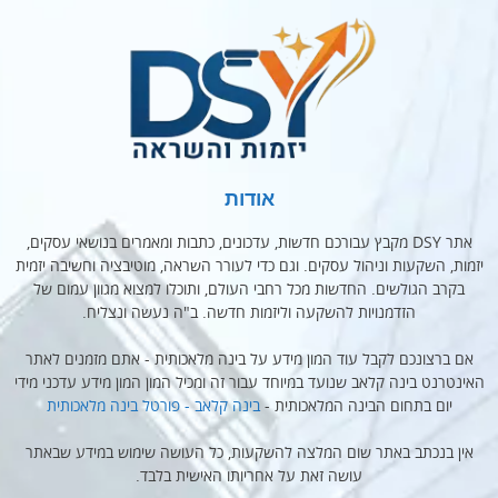
אודות
אתר DSY מקבץ עבורכם חדשות, עדכונים, כתבות ומאמרים בנושאי עסקים,
יזמות, השקעות וניהול עסקים. וגם כדי לעורר השראה, מוטיבציה וחשיבה יזמית
בקרב הגולשים. החדשות מכל רחבי העולם, ותוכלו למצוא מגוון עמום של
הזדמנויות להשקעה וליזמות חדשה. ב"ה נעשה ונצליח.
אם ברצונכם לקבל עוד המון מידע על בינה מלאכותית - אתם מזמנים לאתר
האינטרנט בינה קלאב שנועד במיוחד עבור זה ומכיל המון המון מידע עדכני מידי
יום בתחום הבינה המלאכותית -
בינה קלאב - פורטל בינה מלאכותית
אין בנכתב באתר שום המלצה להשקעות, כל העושה שימוש במידע שבאתר
עושה זאת על אחריותו האישית בלבד.