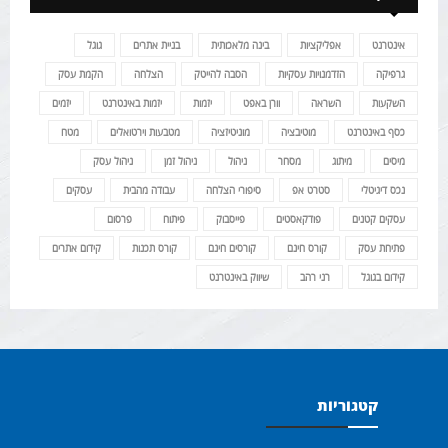
אינטרנט
אפליקציות
בינה מלאכותית
בניית אתרים
גוגל
גרפיקה
הזדמנויות עסקיות
הסבה להייטק
הצלחה
הקמת עסק
השקעות
השראה
וורן באפט
יזמות
יזמות באינטרנט
יזמים
כסף באינטרנט
מוטיבציה
מוניטיזציה
מטבעות וירטואלים
מטח
מיסים
מיתוג
מסחר
ניהול
ניהול זמן
ניהול עסק
נכס דיגיטלי
סטרט אפ
סיפורי הצלחה
עבודה מהבית
עסקים
עסקים קטנים
פודקאסטים
פייסבוק
פיתוח
פרסום
פתיחת עסק
קורס חינם
קורסים חינם
קורס תכנות
קידום אתרים
קידום בגוגל
רני רהב
שיווק באינטרנט
קטגוריות