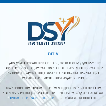
אודות
אתר DSY מקבץ עבורכם חדשות, עדכונים, כתבות ומאמרים בנושאי עסקים,
יזמות, השקעות וניהול עסקים. וגם כדי לעורר השראה, מוטיבציה וחשיבה יזמית
בקרב הגולשים. החדשות מכל רחבי העולם, ותוכלו למצוא מגוון עמום של
הזדמנויות להשקעה וליזמות חדשה. ב"ה נעשה ונצליח.
אם ברצונכם לקבל עוד המון מידע על בינה מלאכותית - אתם מזמנים לאתר
האינטרנט בינה קלאב שנועד במיוחד עבור זה ומכיל המון המון מידע עדכני מידי
יום בתחום הבינה המלאכותית -
בינה קלאב - פורטל בינה מלאכותית