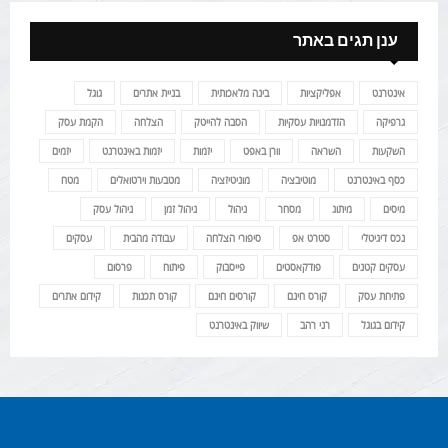
ענן תגים באתר
אינטרנט
אפליקציות
בינה מלאכותית
בניית אתרים
גוגל
גרפיקה
הזדמנויות עסקיות
הסבה להייטק
הצלחה
הקמת עסק
השקעות
השראה
וורן באפט
יזמות
יזמות באינטרנט
יזמים
כסף באינטרנט
מוטיבציה
מוניטיזציה
מטבעות וירטואלים
מטח
מיסים
מיתוג
מסחר
ניהול
ניהול זמן
ניהול עסק
נכס דיגיטלי
סטרט אפ
סיפורי הצלחה
עבודה מהבית
עסקים
עסקים קטנים
פודקאסטים
פייסבוק
פיתוח
פרסום
פתיחת עסק
קורס חינם
קורסים חינם
קורס תכנות
קידום אתרים
קידום בגוגל
רני רהב
שיווק באינטרנט