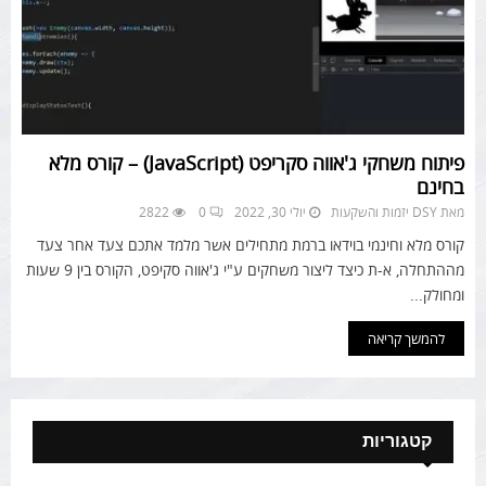
פיתוח משחקי ג'אווה סקריפט (JavaScript) – קורס מלא
בחינם
מאת
DSY יזמות והשקעות
יולי 30, 2022
0
2822
קורס מלא וחינמי בוידאו ברמת מתחילים אשר מלמד אתכם צעד אחר צעד
מההתחלה, א-ת כיצד ליצור משחקים ע"י ג'אווה סקיפט, הקורס בין 9 שעות
ומחולק...
להמשך קריאה
קטגוריות