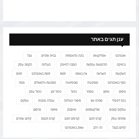
ענן תגים באתר
אינטרנט
אפליקציות
בינה מלאכותית
בניית אתרים
גוגל
גרפיקה
הזדמנויות עסקיות
הסבה להייטק
הצלחה
הקמת עסק
השקעות
השראה
וורן באפט
יזמות
יזמות באינטרנט
יזמים
כסף באינטרנט
מוטיבציה
מוניטיזציה
מטבעות וירטואלים
מטח
מיסים
מיתוג
מסחר
ניהול
ניהול זמן
ניהול עסק
נכס דיגיטלי
סטרט אפ
סיפורי הצלחה
עבודה מהבית
עסקים
עסקים קטנים
פודקאסטים
פייסבוק
פיתוח
פרסום
פתיחת עסק
קורס חינם
קורסים חינם
קורס תכנות
קידום אתרים
קידום בגוגל
רני רהב
שיווק באינטרנט