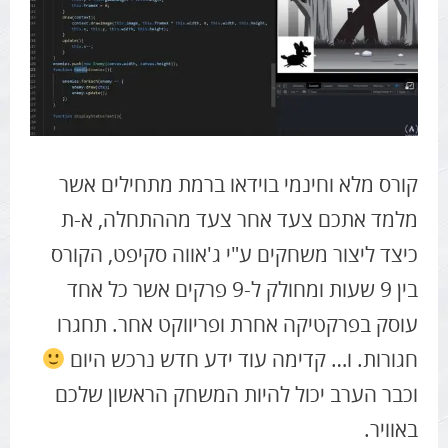
פיתוח משחקי ג'אווה סקריפט (JavaScript) - קורס מלא בחינם
קורס מלא וחינמי בוידאו ברמת מתחילים אשר
מלמד אתכם צעד אחר צעד מההתחלה, א-ת
כיצד ליצור משחקים ע"י ג'אווה סקיפט, הקורס
בין 9 שעות ומחולק ל-9 פרקים אשר כל אחד
עוסק בפרקטיקה אחרת ופריווקט אחר. תחגרו
חגורות. ו… קדימה עוד ידע חדש נרכש היום
וכבר הערב יכול להיות המשחק הראשון שלכם
באוויר.