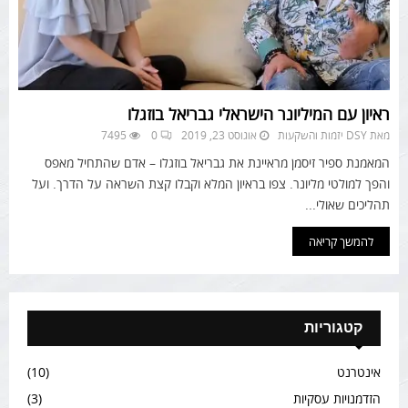
ראיון עם המיליונר הישראלי גבריאל בוזגלו
מאת
DSY יזמות והשקעות
אוגוסט 23, 2019
0
7495
המאמנת ספיר זיסמן מראיינת את גבריאל בוזגלו – אדם שהתחיל מאפס
והפך למולטי מליונר. צפו בראיון המלא וקבלו קצת השראה על הדרך. ועל
תהליכים שאולי...
להמשך קריאה
קטגוריות
אינטרנט
(10)
הזדמנויות עסקיות
(3)