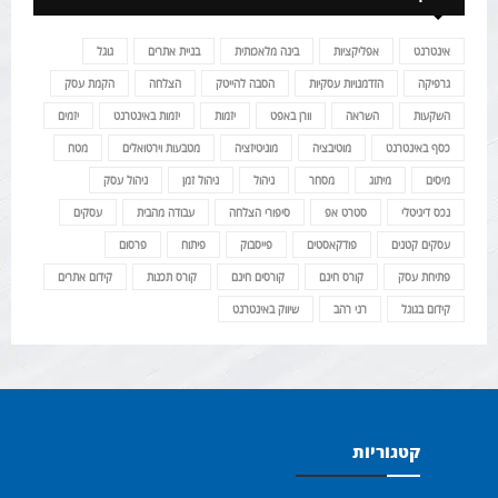
אינטרנט
אפליקציות
בינה מלאכותית
בניית אתרים
גוגל
גרפיקה
הזדמנויות עסקיות
הסבה להייטק
הצלחה
הקמת עסק
השקעות
השראה
וורן באפט
יזמות
יזמות באינטרנט
יזמים
כסף באינטרנט
מוטיבציה
מוניטיזציה
מטבעות וירטואלים
מטח
מיסים
מיתוג
מסחר
ניהול
ניהול זמן
ניהול עסק
נכס דיגיטלי
סטרט אפ
סיפורי הצלחה
עבודה מהבית
עסקים
עסקים קטנים
פודקאסטים
פייסבוק
פיתוח
פרסום
פתיחת עסק
קורס חינם
קורסים חינם
קורס תכנות
קידום אתרים
קידום בגוגל
רני רהב
שיווק באינטרנט
קטגוריות