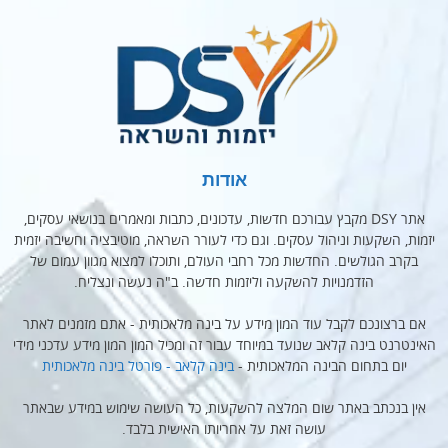
אודות
אתר DSY מקבץ עבורכם חדשות, עדכונים, כתבות ומאמרים בנושאי עסקים,
יזמות, השקעות וניהול עסקים. וגם כדי לעורר השראה, מוטיבציה וחשיבה יזמית
בקרב הגולשים. החדשות מכל רחבי העולם, ותוכלו למצוא מגוון עמום של
הזדמנויות להשקעה וליזמות חדשה. ב"ה נעשה ונצליח.
אם ברצונכם לקבל עוד המון מידע על בינה מלאכותית - אתם מזמנים לאתר
האינטרנט בינה קלאב שנועד במיוחד עבור זה ומכיל המון המון מידע עדכני מידי
יום בתחום הבינה המלאכותית -
בינה קלאב - פורטל בינה מלאכותית
אין בנכתב באתר שום המלצה להשקעות, כל העושה שימוש במידע שבאתר
עושה זאת על אחריותו האישית בלבד.