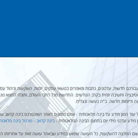
מקבץ עבורכם חדשות, עדכונים, כתבות ומאמרים בנושאי עסקים, יזמות, השקעות וניהול עסק
יבציה וחשיבה יזמית בקרב הגולשים. החדשות מכל רחבי העולם, ותוכלו למצוא מגו
ה וליזמות חדשה. ב"ה נעשה ונצליח.
 עוד המון מידע על בינה מלאכותית - אתם מזמנים לאתר האינטרנט בינה קלאב שנו
ן מידע עדכני מידי יום בתחום הבינה המלאכותית -
בינה קלאב - פורטל בינה מלאכות
שום המלצה להשקעות, כל העושה שימוש במידע שבאתר עושה זאת על אחריותו הא