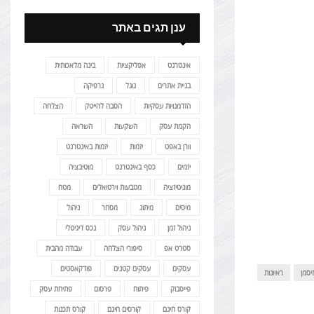
ענן תגים באתר
אינטרנט
אפליקציות
בינה מלאכותית
בניית אתרים
גוגל
גרפיקה
הזדמנויות עסקיות
הסבה להייטק
הצלחה
הקמת עסק
השקעות
השראה
וורן באפט
יזמות
יזמות באינטרנט
יזמים
כסף באינטרנט
מוטיבציה
מוניטיזציה
מטבעות וירטואלים
מטח
מיסים
מיתוג
מסחר
ניהול
ניהול זמן
ניהול עסק
נכס דיגיטלי
סטרט אפ
סיפורי הצלחה
עבודה מהבית
עסקים
עסקים קטנים
פודקאסטים
יסמן
ראיונות
פייסבוק
פיתוח
פרסום
פתיחת עסק
קורס חינם
קורסים חינם
קורס תכנות