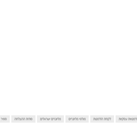
דמנויות עסקיות
לקחת הזדמנות
מולטי מליונרים
מליונרים ישראלים
סודות ההצלחה
ספיר ז