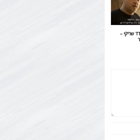
דד שריקי –
ר