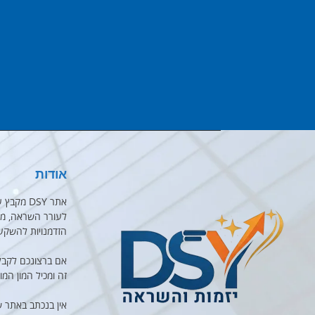
אודות
אתר DSY 
לעורר השראה, מוט
הזדמנויות להשקע
אם ברצונכם לקבל
זה ומכיל המון המו
אין בנכתב באתר 