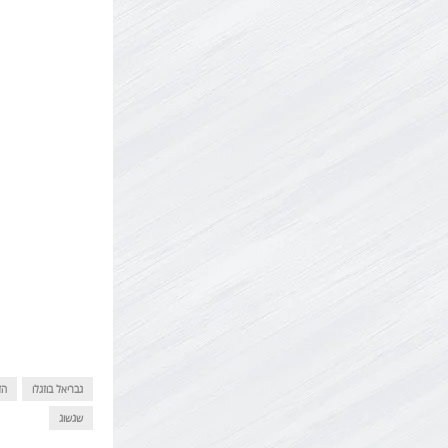
גבריאל בוזגלו
הז
שגשוג