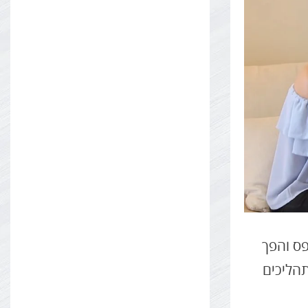
פס והפך
תהליכים