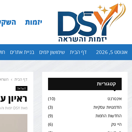
יזמות
השקע
אוגוסט 5, 2026
דף הבית
שימושון יזמים
בניית אתרים
חול
דף הבית
השרא
קטגוריות
השראה
ראיון ע
אינטרנט
(10)
הזדמנויות עסקיות
(3)
מאת
DSY יזמות והשקעות
החדשות החמות
(9)
היי טק
(6)