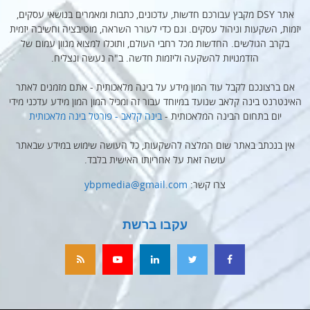
אתר DSY מקבץ עבורכם חדשות, עדכונים, כתבות ומאמרים בנושאי עסקים,
יזמות, השקעות וניהול עסקים. וגם כדי לעורר השראה, מוטיבציה וחשיבה יזמית
בקרב הגולשים. החדשות מכל רחבי העולם, ותוכלו למצוא מגוון עמום של
הזדמנויות להשקעה וליזמות חדשה. ב"ה נעשה ונצליח.
אם ברצונכם לקבל עוד המון מידע על בינה מלאכותית - אתם מזמנים לאתר
האינטרנט בינה קלאב שנועד במיוחד עבור זה ומכיל המון המון מידע עדכני מידי
יום בתחום הבינה המלאכותית -
בינה קלאב - פורטל בינה מלאכותית
אין בנכתב באתר שום המלצה להשקעות, כל העושה שימוש במידע שבאתר
עושה זאת על אחריותו האישית בלבד.
צרו קשר:
ybpmedia@gmail.com
עקבו ברשת