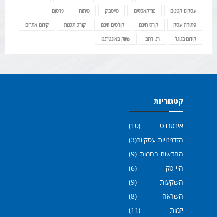
עסקים קטנים
פודקאסטים
פייסבוק
פיתוח
פרסום
פתיחת עסק
קורס חינם
קורסים חינם
קורס תכנות
קידום אתרים
קידום בגוגל
רני רהב
שיווק באינטרנט
קטגוריות
אינטרנט
(10)
הזדמנויות עסקיות
(3)
החדשות החמות
(9)
היי טק
(6)
השקעות
(9)
השראה
(8)
יזמות
(11)