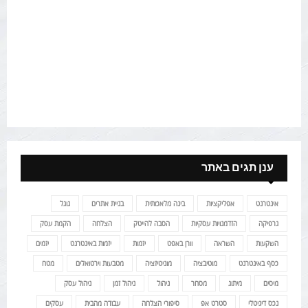
ענן תגים באתר
אינטרנט
אפליקציות
בינה מלאכותית
בניית אתרים
גוגל
גרפיקה
הזדמנויות עסקיות
הסבה להייטק
הצלחה
הקמת עסק
השקעות
השראה
וורן באפט
יזמות
יזמות באינטרנט
יזמים
כסף באינטרנט
מוטיבציה
מוניטיזציה
מטבעות וירטואלים
מטח
מיסים
מיתוג
מסחר
ניהול
ניהול זמן
ניהול עסק
נכס דיגיטלי
סטרט אפ
סיפורי הצלחה
עבודה מהבית
עסקים