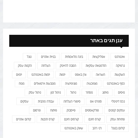
ענן תגים באתר
אינטרנט
אפליקציות
בינה מלאכותית
בניית אתרים
גוגל
גרפיקה
הזדמנויות עסקיות
הסבה להייטק
הצלחה
הקמת עסק
השקעות
השראה
וורן באפט
יזמות
יזמות באינטרנט
יזמים
כסף באינטרנט
מוטיבציה
מוניטיזציה
מטבעות וירטואלים
מטח
מיסים
מיתוג
מסחר
ניהול
ניהול זמן
ניהול עסק
נכס דיגיטלי
סטרט אפ
סיפורי הצלחה
עבודה מהבית
עסקים
עסקים קטנים
פודקאסטים
פייסבוק
פיתוח
פרסום
פתיחת עסק
קורס חינם
קורסים חינם
קורס תכנות
קידום אתרים
קידום בגוגל
רני רהב
שיווק באינטרנט