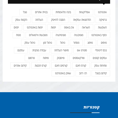
אינטרנט
אפליקציות
בינה מלאכותית
בניית אתרים
גוגל
גרפיקה
הזדמנויות עסקיות
הסבה להייטק
הצלחה
הקמת עסק
השקעות
השראה
וורן באפט
יזמות
יזמות באינטרנט
יזמים
כסף באינטרנט
מוטיבציה
מוניטיזציה
מטבעות וירטואלים
מטח
מיסים
מיתוג
מסחר
ניהול
ניהול זמן
ניהול עסק
נכס דיגיטלי
סטרט אפ
סיפורי הצלחה
עבודה מהבית
עסקים
עסקים קטנים
פודקאסטים
פייסבוק
פיתוח
פרסום
פתיחת עסק
קורס חינם
קורסים חינם
קורס תכנות
קידום אתרים
קידום בגוגל
רני רהב
שיווק באינטרנט
קטגוריות