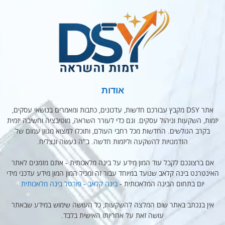
אודות
אתר DSY מקבץ עבורכם חדשות, עדכונים, כתבות ומאמרים בנושאי עסקים,
יזמות, השקעות וניהול עסקים. וגם כדי לעורר השראה, מוטיבציה וחשיבה יזמית
בקרב הגולשים. החדשות מכל רחבי העולם, ותוכלו למצוא מגוון עמום של
הזדמנויות להשקעה וליזמות חדשה. ב"ה נעשה ונצליח.
אם ברצונכם לקבל עוד המון מידע על בינה מלאכותית - אתם מזמנים לאתר
האינטרנט בינה קלאב שנועד במיוחד עבור זה ומכיל המון המון מידע עדכני מידי
יום בתחום הבינה המלאכותית -
בינה קלאב - פורטל בינה מלאכותית
אין בנכתב באתר שום המלצה להשקעות, כל העושה שימוש במידע שבאתר
עושה זאת על אחריותו האישית בלבד.