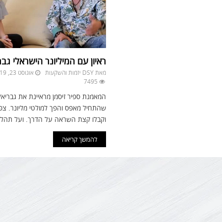
ראיון עם המיליונר הישראלי גבר
מאת
DSY יזמות והשקעות
אוגוסט 23, 2019
7495
המאמנת ספיר זיסמן מראיינת את גבריאל 
שהתחיל מאפס והפך למולטי מליונר. צפו
וקבלו קצת השראה על הדרך. ועל תהליכי
להמשך קריאה