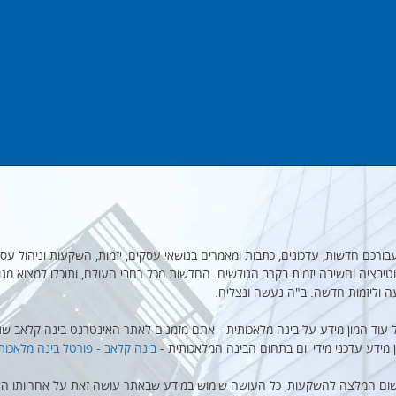
מקבץ עבורכם חדשות, עדכונים, כתבות ומאמרים בנושאי עסקים, יזמות, השקעות וניהול עסק
יבציה וחשיבה יזמית בקרב הגולשים. החדשות מכל רחבי העולם, ותוכלו למצוא מגו
ה וליזמות חדשה. ב"ה נעשה ונצליח.
 עוד המון מידע על בינה מלאכותית - אתם מזמנים לאתר האינטרנט בינה קלאב שנו
ן מידע עדכני מידי יום בתחום הבינה המלאכותית -
בינה קלאב - פורטל בינה מלאכות
שום המלצה להשקעות, כל העושה שימוש במידע שבאתר עושה זאת על אחריותו הא