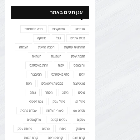
ענן תגים באתר
אינטרנט
אפליקציות
בינה מלאכותית
בניית אתרים
גוגל
גרפיקה
הזדמנויות עסקיות
הסבה להייטק
הצלחה
הקמת עסק
השקעות
השראה
וורן באפט
יזמות
יזמות באינטרנט
יזמים
כסף באינטרנט
מוטיבציה
מוניטיזציה
מטבעות וירטואלים
מטח
מיסים
מיתוג
מסחר
ניהול
ניהול זמן
ניהול עסק
נכס דיגיטלי
סטרט אפ
סיפורי הצלחה
עבודה מהבית
עסקים
עסקים קטנים
פודקאסטים
פייסבוק
פיתוח
פרסום
פתיחת עסק
קורס חינם
קורסים חינם
קורס תכנות