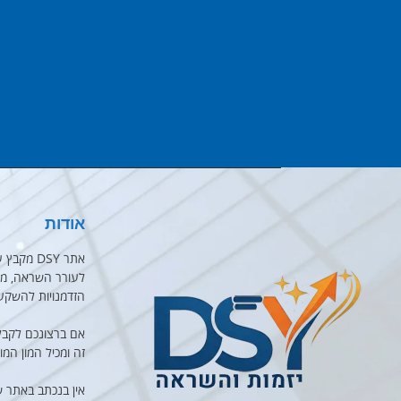
אודות
אתר DSY 
לעורר השראה, מוט
הזדמנויות להשקע
אם ברצונכם לקבל
זה ומכיל המון המו
אין בנכתב באתר 