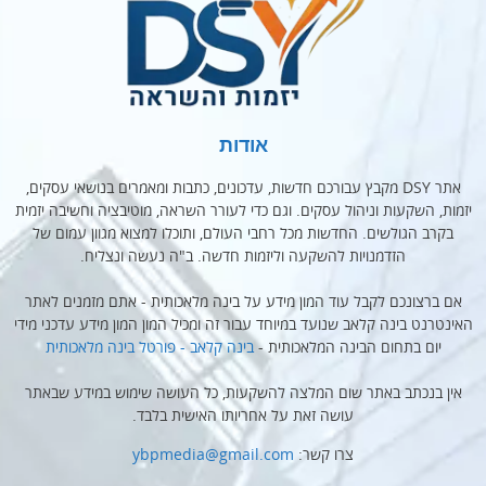
אודות
אתר DSY מקבץ עבורכם חדשות, עדכונים, כתבות ומאמרים בנושאי עסקים,
יזמות, השקעות וניהול עסקים. וגם כדי לעורר השראה, מוטיבציה וחשיבה יזמית
בקרב הגולשים. החדשות מכל רחבי העולם, ותוכלו למצוא מגוון עמום של
הזדמנויות להשקעה וליזמות חדשה. ב"ה נעשה ונצליח.
אם ברצונכם לקבל עוד המון מידע על בינה מלאכותית - אתם מזמנים לאתר
האינטרנט בינה קלאב שנועד במיוחד עבור זה ומכיל המון המון מידע עדכני מידי
יום בתחום הבינה המלאכותית -
בינה קלאב - פורטל בינה מלאכותית
אין בנכתב באתר שום המלצה להשקעות, כל העושה שימוש במידע שבאתר
עושה זאת על אחריותו האישית בלבד.
צרו קשר:
ybpmedia@gmail.com