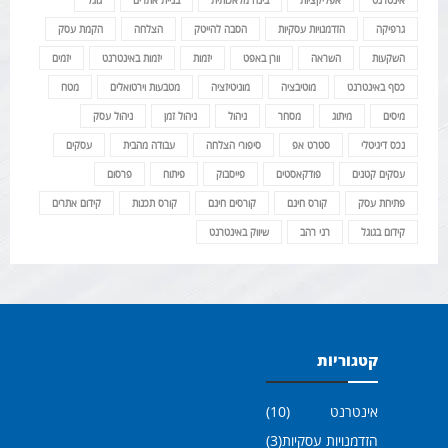
אינטרנט
אפליקציות
בינה מלאכותית
בניית אתרים
גוגל
גרפיקה
הזדמנויות עסקיות
הסבה להייטק
הצלחה
הקמת עסק
השקעות
השראה
וורן באפט
יזמות
יזמות באינטרנט
יזמים
כסף באינטרנט
מוטיבציה
מוניטיזציה
מטבעות וירטואלים
מטח
מיסים
מיתוג
מסחר
ניהול
ניהול זמן
ניהול עסק
נכס דיגיטלי
סטרט אפ
סיפורי הצלחה
עבודה מהבית
עסקים
עסקים קטנים
פודקאסטים
פייסבוק
פיתוח
פרסום
פתיחת עסק
קורס חינם
קורסים חינם
קורס תכנות
קידום אתרים
קידום בגוגל
רני רהב
שיווק באינטרנט
קטגוריות
אינטרנט
(10)
הזדמנויות עסקיות
(3)