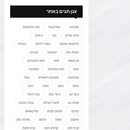
ענן תגים באתר
אינטרנט
אפליקציות
בינה מלאכותית
בניית אתרים
גוגל
גרפיקה
הזדמנויות עסקיות
הסבה להייטק
הצלחה
הקמת עסק
השקעות
השראה
וורן באפט
יזמות
יזמות באינטרנט
יזמים
כסף באינטרנט
מוטיבציה
מוניטיזציה
מטבעות וירטואלים
מטח
מיסים
מיתוג
מסחר
ניהול
ניהול זמן
ניהול עסק
נכס דיגיטלי
סטרט אפ
סיפורי הצלחה
עבודה מהבית
עסקים
עסקים קטנים
פודקאסטים
פייסבוק
פיתוח
פרסום
פתיחת עסק
קורס חינם
קורסים חינם
קורס תכנות