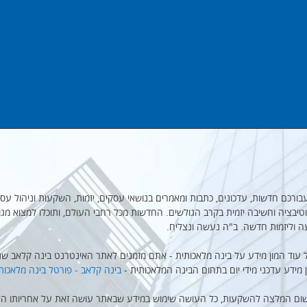
מקבץ עבורכם חדשות, עדכונים, כתבות ומאמרים בנושאי עסקים, יזמות, השקעות וניהול עסק
יבציה וחשיבה יזמית בקרב הגולשים. החדשות מכל רחבי העולם, ותוכלו למצוא מגו
ה וליזמות חדשה. ב"ה נעשה ונצליח.
 עוד המון מידע על בינה מלאכותית - אתם מזמנים לאתר האינטרנט בינה קלאב שנו
ן מידע עדכני מידי יום בתחום הבינה המלאכותית -
בינה קלאב - פורטל בינה מלאכות
שום המלצה להשקעות, כל העושה שימוש במידע שבאתר עושה זאת על אחריותו הא