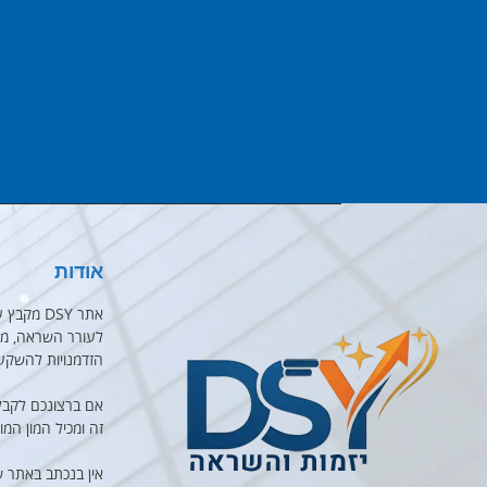
אודות
אתר DSY 
לעורר השראה, מוט
הזדמנויות להשקע
אם ברצונכם לקבל
זה ומכיל המון המו
אין בנכתב באתר 