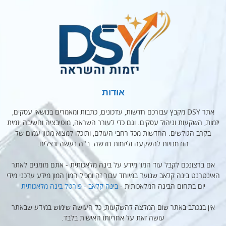
אודות
אתר DSY מקבץ עבורכם חדשות, עדכונים, כתבות ומאמרים בנושאי עסקים,
יזמות, השקעות וניהול עסקים. וגם כדי לעורר השראה, מוטיבציה וחשיבה יזמית
בקרב הגולשים. החדשות מכל רחבי העולם, ותוכלו למצוא מגוון עמום של
הזדמנויות להשקעה וליזמות חדשה. ב"ה נעשה ונצליח.
אם ברצונכם לקבל עוד המון מידע על בינה מלאכותית - אתם מזמנים לאתר
האינטרנט בינה קלאב שנועד במיוחד עבור זה ומכיל המון המון מידע עדכני מידי
יום בתחום הבינה המלאכותית -
בינה קלאב - פורטל בינה מלאכותית
אין בנכתב באתר שום המלצה להשקעות, כל העושה שימוש במידע שבאתר
עושה זאת על אחריותו האישית בלבד.