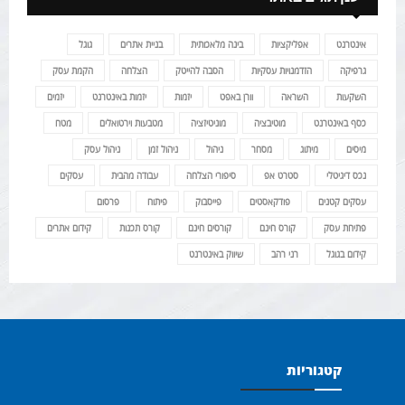
אינטרנט
אפליקציות
בינה מלאכותית
בניית אתרים
גוגל
גרפיקה
הזדמנויות עסקיות
הסבה להייטק
הצלחה
הקמת עסק
השקעות
השראה
וורן באפט
יזמות
יזמות באינטרנט
יזמים
כסף באינטרנט
מוטיבציה
מוניטיזציה
מטבעות וירטואלים
מטח
מיסים
מיתוג
מסחר
ניהול
ניהול זמן
ניהול עסק
נכס דיגיטלי
סטרט אפ
סיפורי הצלחה
עבודה מהבית
עסקים
עסקים קטנים
פודקאסטים
פייסבוק
פיתוח
פרסום
פתיחת עסק
קורס חינם
קורסים חינם
קורס תכנות
קידום אתרים
קידום בגוגל
רני רהב
שיווק באינטרנט
קטגוריות