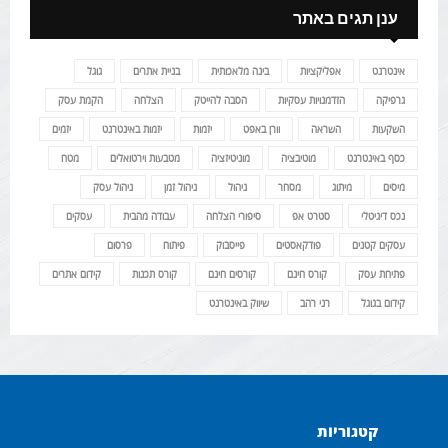
ענן תגים באתר
אינטרנט
אפליקציות
בינה מלאכותית
בניית אתרים
גוגל
גרפיקה
הזדמנויות עסקיות
הסבה להייטק
הצלחה
הקמת עסק
השקעות
השראה
וורן באפט
יזמות
יזמות באינטרנט
יזמים
כסף באינטרנט
מוטיבציה
מוניטיזציה
מטבעות וירטואלים
מטח
מיסים
מיתוג
מסחר
ניהול
ניהול זמן
ניהול עסק
נכס דיגיטלי
סטרט אפ
סיפורי הצלחה
עבודה מהבית
עסקים
עסקים קטנים
פודקאסטים
פייסבוק
פיתוח
פרסום
פתיחת עסק
קורס חינם
קורסים חינם
קורס תכנות
קידום אתרים
קידום בגוגל
רני רהב
שיווק באינטרנט
קטגוריות