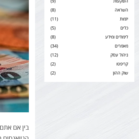
השקעות
(9)
השראה
(8)
יזמות
(11)
כלים
(5)
לימודים ומידע
(8)
מאמרים
(34)
ניהול עסק
(12)
קריפטו
(2)
שוק ההון
(2)
בין אם אתם 
הניואנסים ח