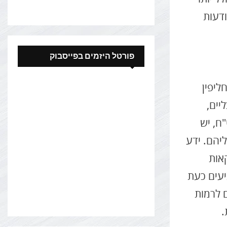
דעות
פורטל היזמים בפייסבוק
ליפין
יים,
ח, יש
יהם. ידע
אות
יעים כעת
 לרמות
.