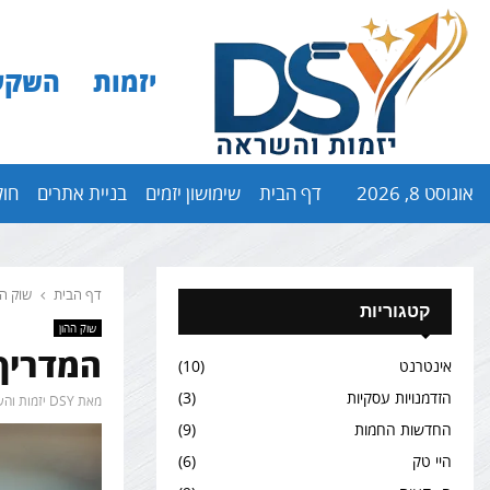
יזמות
השקע
אוגוסט 8, 2026
דף הבית
שימושון יזמים
בניית אתרים
חול
דף הבית
שוק הה
קטגוריות
שוק ההון
המדריך 
אינטרנט
(10)
הזדמנויות עסקיות
(3)
מאת
DSY יזמות והשקעות
החדשות החמות
(9)
היי טק
(6)