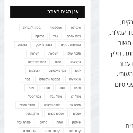
ענן תגים באתר
קים,
אינטרנט
אפליקציות
בינה מלאכותית
ון עמלות,
בניית אתרים
גוגל
גרפיקה
 חשוב
הזדמנויות עסקיות
הסבה להייטק
הצלחה
ותר. חלק
הקמת עסק
השקעות
השראה
 עבור
וורן באפט
יזמות
יזמות באינטרנט
יזמים
כסף באינטרנט
מוטיבציה
עותי.
מוניטיזציה
מטבעות וירטואלים
מטח
י סיום
מיסים
מיתוג
מסחר
ניהול
ניהול זמן
ניהול עסק
נכס דיגיטלי
סטרט אפ
סיפורי הצלחה
עבודה מהבית
עסקים
עסקים קטנים
פודקאסטים
פייסבוק
פיתוח
פרסום
פתיחת עסק
ים
קורס חינם
קורסים חינם
קורס תכנות