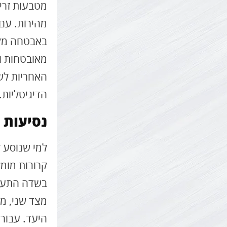
מטבעות זרים
מהירות. עם 
באבטחה מקו
מאובטחות ו
האחריות לש
הדיגיטליות.
נסיעות 
למי שנוסע 
קרובות מומל
בשדה התעופ
מצד שני, מט
היעד. עבור 