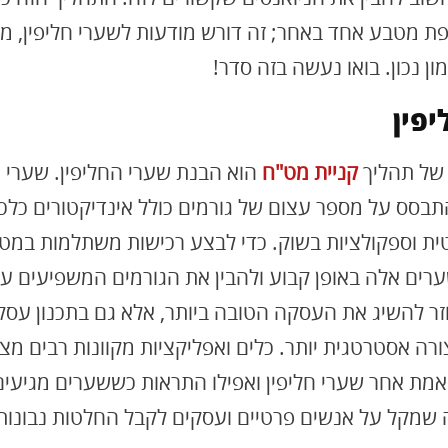
 מטבע אחד באחר; זה דורש מודעות לשערי חליפין, מו
ון נכון. בואו נעשה בזה סדר!
יפין
 של תהליך
קניית מט"ח
הוא הבנת שערי החליפין. שערי ח
בסס על מספר עצום של גורמים כולל אינדיקטורים כלכל
טית וספקולציות בשוק. כדי לבצע רכישות משתלמות במט"
רים אלה באופן קבוע ולהבין את הגורמים המשפיעים על
וזר להשיג את העסקה הטובה ביותר, אלא גם בתכנון עסק
ורה אסטרטגית יותר. כלים ואפליקציות מקוונות רבים מצ
אמת אחר שערי חליפין ואפילו התראות כששערים מגיעים
ה שמקל על אנשים פרטיים ועסקים לקבל החלטות נבונות