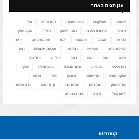
ענן תגים באתר
אינטרנט
אפליקציות
בינה מלאכותית
בניית אתרים
גוגל
גרפיקה
הזדמנויות עסקיות
הסבה להייטק
הצלחה
הקמת עסק
השקעות
השראה
וורן באפט
יזמות
יזמות באינטרנט
יזמים
כסף באינטרנט
מוטיבציה
מוניטיזציה
מטבעות וירטואלים
מטח
מיסים
מיתוג
מסחר
ניהול
ניהול זמן
ניהול עסק
נכס דיגיטלי
סטרט אפ
סיפורי הצלחה
עבודה מהבית
עסקים
עסקים קטנים
פודקאסטים
פייסבוק
פיתוח
פרסום
פתיחת עסק
קורס חינם
קורסים חינם
קורס תכנות
קידום אתרים
קידום בגוגל
רני רהב
שיווק באינטרנט
קטגוריות