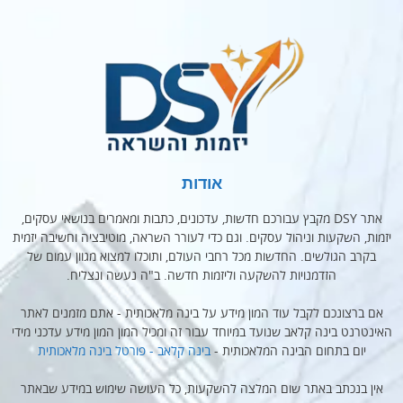
אודות
אתר DSY מקבץ עבורכם חדשות, עדכונים, כתבות ומאמרים בנושאי עסקים,
יזמות, השקעות וניהול עסקים. וגם כדי לעורר השראה, מוטיבציה וחשיבה יזמית
בקרב הגולשים. החדשות מכל רחבי העולם, ותוכלו למצוא מגוון עמום של
הזדמנויות להשקעה וליזמות חדשה. ב"ה נעשה ונצליח.
אם ברצונכם לקבל עוד המון מידע על בינה מלאכותית - אתם מזמנים לאתר
האינטרנט בינה קלאב שנועד במיוחד עבור זה ומכיל המון המון מידע עדכני מידי
יום בתחום הבינה המלאכותית -
בינה קלאב - פורטל בינה מלאכותית
אין בנכתב באתר שום המלצה להשקעות, כל העושה שימוש במידע שבאתר