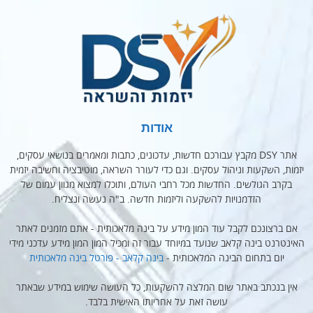
אודות
אתר DSY מקבץ עבורכם חדשות, עדכונים, כתבות ומאמרים בנושאי עסקים,
יזמות, השקעות וניהול עסקים. וגם כדי לעורר השראה, מוטיבציה וחשיבה יזמית
בקרב הגולשים. החדשות מכל רחבי העולם, ותוכלו למצוא מגוון עמום של
הזדמנויות להשקעה וליזמות חדשה. ב"ה נעשה ונצליח.
אם ברצונכם לקבל עוד המון מידע על בינה מלאכותית - אתם מזמנים לאתר
האינטרנט בינה קלאב שנועד במיוחד עבור זה ומכיל המון המון מידע עדכני מידי
יום בתחום הבינה המלאכותית -
בינה קלאב - פורטל בינה מלאכותית
אין בנכתב באתר שום המלצה להשקעות, כל העושה שימוש במידע שבאתר
עושה זאת על אחריותו האישית בלבד.