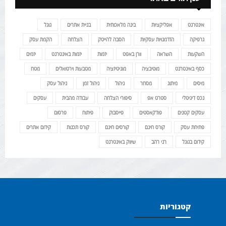
אינטרנט
אפליקציות
בינה מלאכותית
בניית אתרים
גוגל
גרפיקה
הזדמנויות עסקיות
הסבה להייטק
הצלחה
הקמת עסק
השקעות
השראה
וורן באפט
יזמות
יזמות באינטרנט
יזמים
כסף באינטרנט
מוטיבציה
מוניטיזציה
מטבעות וירטואלים
מטח
מיסים
מיתוג
מסחר
ניהול
ניהול זמן
ניהול עסק
נכס דיגיטלי
סטרט אפ
סיפורי הצלחה
עבודה מהבית
עסקים
עסקים קטנים
פודקאסטים
פייסבוק
פיתוח
פרסום
פתיחת עסק
קורס חינם
קורסים חינם
קורס תכנות
קידום אתרים
קידום בגוגל
רני רהב
שיווק באינטרנט
קטגוריות