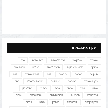
ענן תגים באתר
אינטרנט
אפליקציות
בינה מלאכותית
בניית אתרים
גוגל
גרפיקה
הזדמנויות עסקיות
הסבה להייטק
הצלחה
הקמת עסק
השקעות
השראה
וורן באפט
יזמות
יזמות באינטרנט
יזמים
כסף באינטרנט
מוטיבציה
מוניטיזציה
מטבעות וירטואלים
מטח
מיסים
מיתוג
מסחר
ניהול
ניהול זמן
ניהול עסק
נכס דיגיטלי
סטרט אפ
סיפורי הצלחה
עבודה מהבית
עסקים
עסקים קטנים
פודקאסטים
פייסבוק
פיתוח
פרסום