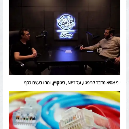
יוני אסיא מדבר קריפטו, על NFT, ביטקויין, ומהו בעצם כסף