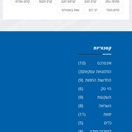
פתיחת עסק
קורס חינם
קורסים חינם
קורס תכנות
קידום אתרים
קידום בגוגל
רני רהב
שיווק באינטרנט
קטגוריות
אינטרנט
(10)
הזדמנויות עסקיות
(3)
החדשות החמות
(9)
היי טק
(6)
השקעות
(9)
השראה
(8)
יזמות
(11)
כלים
(5)
לימודים ומידע
(8)