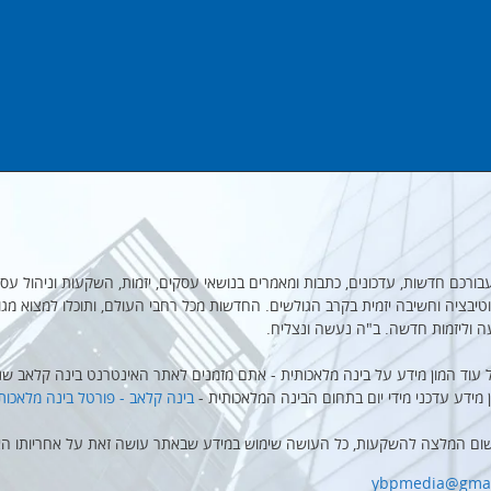
מקבץ עבורכם חדשות, עדכונים, כתבות ומאמרים בנושאי עסקים, יזמות, השקעות וניהול עסק
יבציה וחשיבה יזמית בקרב הגולשים. החדשות מכל רחבי העולם, ותוכלו למצוא מגו
ה וליזמות חדשה. ב"ה נעשה ונצליח.
 עוד המון מידע על בינה מלאכותית - אתם מזמנים לאתר האינטרנט בינה קלאב שנו
ן מידע עדכני מידי יום בתחום הבינה המלאכותית -
בינה קלאב - פורטל בינה מלאכות
שום המלצה להשקעות, כל העושה שימוש במידע שבאתר עושה זאת על אחריותו הא
ybpmedia@gmai