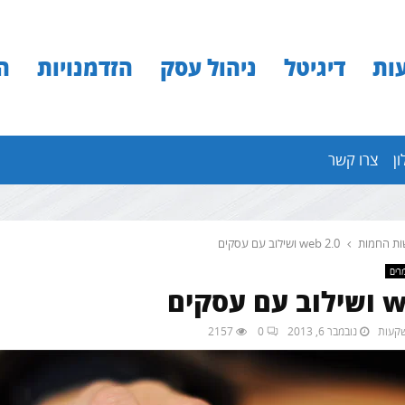
ות
דיגיטל
ניהול עסק
הזדמנויות
ה
ון
צרו קשר
ת החמות
web 2.0 ושילוב עם עסקים
רים
סקים
נובמבר 6, 2013
0
2157