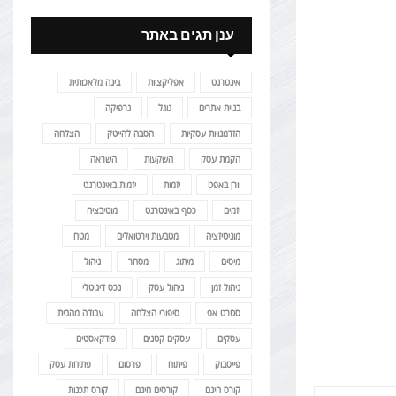
ענן תגים באתר
אינטרנט
אפליקציות
בינה מלאכותית
בניית אתרים
גוגל
גרפיקה
הזדמנויות עסקיות
הסבה להייטק
הצלחה
הקמת עסק
השקעות
השראה
וורן באפט
יזמות
יזמות באינטרנט
יזמים
כסף באינטרנט
מוטיבציה
מוניטיזציה
מטבעות וירטואלים
מטח
מיסים
מיתוג
מסחר
ניהול
ניהול זמן
ניהול עסק
נכס דיגיטלי
סטרט אפ
סיפורי הצלחה
עבודה מהבית
עסקים
עסקים קטנים
פודקאסטים
פייסבוק
פיתוח
פרסום
פתיחת עסק
קורס חינם
קורסים חינם
קורס תכנות