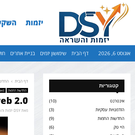
יזמות
השקע
אוגוסט 6, 2026
דף הבית
שימושון יזמים
בניית אתרים
חול
דף הבית
החדשו
קטגוריות
החדשות החמות
מאמ
web 2.0 ושילוב עם ע
אינטרנט
(10)
הזדמנויות עסקיות
(3)
מאת
DSY יזמות והשקעות
החדשות החמות
(9)
היי טק
(6)