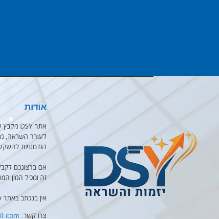
אודות
אתר DSY 
לעורר השראה, מוט
הזדמנויות להשקע
אם ברצונכם לקבל
זה ומכיל המון המו
אין בנכתב באתר 
צרו קשר:
l.com