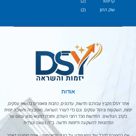
קריפטו
(2)
שוק ההון
(2)
אודות
אתר DSY מקבץ עבורכם חדשות, עדכונים, כתבות ומאמרים בנושאי עסקים,
יזמות, השקעות וניהול עסקים. וגם כדי לעורר השראה, מוטיבציה וחשיבה יזמית
בקרב הגולשים. החדשות מכל רחבי העולם, ותוכלו למצוא מגוון עמום של
הזדמנויות להשקעה וליזמות חדשה. ב"ה נעשה ונצליח.
אם ברצונכם לקבל עוד המון מידע על בינה מלאכותית - אתם מזמנים לאתר