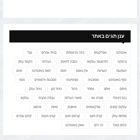
ענן תגים באתר
אינטרנט
אפליקציות
בינה מלאכותית
בניית אתרים
גוגל
גרפיקה
הזדמנויות עסקיות
הסבה להייטק
הצלחה
הקמת עסק
השקעות
השראה
וורן באפט
יזמות
יזמות באינטרנט
יזמים
כסף באינטרנט
מוטיבציה
מוניטיזציה
מטבעות וירטואלים
מטח
מיסים
מיתוג
מסחר
ניהול
ניהול זמן
ניהול עסק
נכס דיגיטלי
סטרט אפ
סיפורי הצלחה
עבודה מהבית
עסקים
עסקים קטנים
פודקאסטים
פייסבוק
פיתוח
פרסום
פתיחת עסק
קורס חינם
קורסים חינם
קורס תכנות
קידום אתרים
קידום בגוגל
רני רהב
שיווק באינטרנט