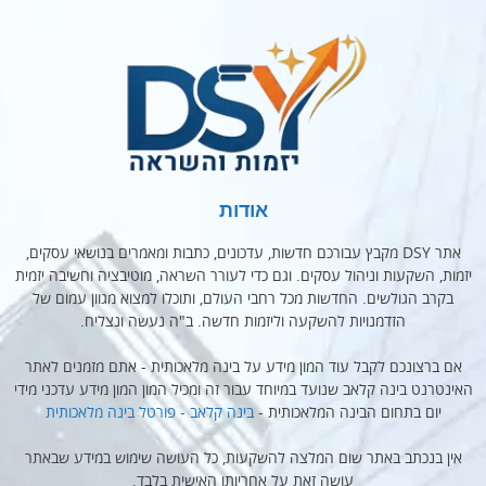
אודות
אתר DSY מקבץ עבורכם חדשות, עדכונים, כתבות ומאמרים בנושאי עסקים,
יזמות, השקעות וניהול עסקים. וגם כדי לעורר השראה, מוטיבציה וחשיבה יזמית
בקרב הגולשים. החדשות מכל רחבי העולם, ותוכלו למצוא מגוון עמום של
הזדמנויות להשקעה וליזמות חדשה. ב"ה נעשה ונצליח.
אם ברצונכם לקבל עוד המון מידע על בינה מלאכותית - אתם מזמנים לאתר
האינטרנט בינה קלאב שנועד במיוחד עבור זה ומכיל המון המון מידע עדכני מידי
יום בתחום הבינה המלאכותית -
בינה קלאב - פורטל בינה מלאכותית
אין בנכתב באתר שום המלצה להשקעות, כל העושה שימוש במידע שבאתר
עושה זאת על אחריותו האישית בלבד.