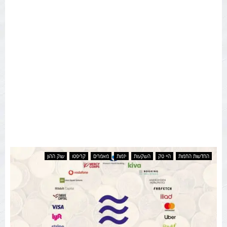
החדשות החמות
היי טק
השקעות
יזמות
מאמרים
קריפטו
שוק ההון