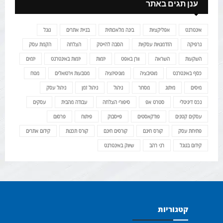
ענן תגים באתר
אינטרנט
אפליקציות
בינה מלאכותית
בניית אתרים
גוגל
גרפיקה
הזדמנויות עסקיות
הסבה להייטק
הצלחה
הקמת עסק
השקעות
השראה
וורן באפט
יזמות
יזמות באינטרנט
יזמים
כסף באינטרנט
מוטיבציה
מוניטיזציה
מטבעות וירטואלים
מטח
מיסים
מיתוג
מסחר
ניהול
ניהול זמן
ניהול עסק
נכס דיגיטלי
סטרט אפ
סיפורי הצלחה
עבודה מהבית
עסקים
עסקים קטנים
פודקאסטים
פייסבוק
פיתוח
פרסום
פתיחת עסק
קורס חינם
קורסים חינם
קורס תכנות
קידום אתרים
קידום בגוגל
רני רהב
שיווק באינטרנט
קטגוריות