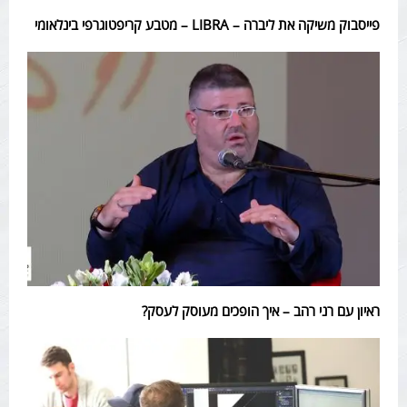
פייסבוק משיקה את ליברה – LIBRA – מטבע קריפטוגרפי בינלאומי
ראיון עם רני רהב – איך הופכים מעוסק לעסק?