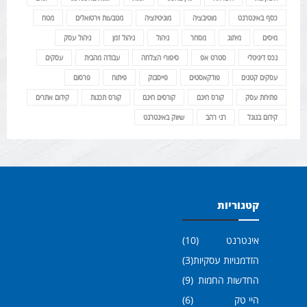
כסף באינטרנט
מוטיבציה
מוניטיזציה
מטבעות וירטואלים
מטח
מיסים
מיתוג
מסחר
ניהול
ניהול זמן
ניהול עסק
נכס דיגיטלי
סטרט אפ
סיפורי הצלחה
עבודה מהבית
עסקים
עסקים קטנים
פודקאסטים
פייסבוק
פיתוח
פרסום
פתיחת עסק
קורס חינם
קורסים חינם
קורס תכנות
קידום אתרים
קידום בגוגל
רני רהב
שיווק באינטרנט
קטגוריות
אינטרנט
(10)
הזדמנויות עסקיות
(3)
החדשות החמות
(9)
היי טק
(6)