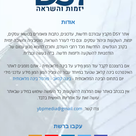
אודות
אתר DSY מקבץ עבורכם חדשות, עדכונים, כתבות ומאמרים בנושאי עסקים,
יזמות, השקעות וניהול עסקים. וגם כדי לעורר השראה, מוטיבציה וחשיבה יזמית
בקרב הגולשים. החדשות מכל רחבי העולם, ותוכלו למצוא מגוון עמום של
הזדמנויות להשקעה וליזמות חדשה. ב"ה נעשה ונצליח.
אם ברצונכם לקבל עוד המון מידע על בינה מלאכותית - אתם מזמנים לאתר
האינטרנט בינה קלאב שנועד במיוחד עבור זה ומכיל המון המון מידע עדכני מידי
יום בתחום הבינה המלאכותית -
בינה קלאב - פורטל בינה מלאכותית
אין בנכתב באתר שום המלצה להשקעות, כל העושה שימוש במידע שבאתר
עושה זאת על אחריותו האישית בלבד.
צרו קשר:
ybpmedia@gmail.com
עקבו ברשת