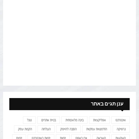
ענן תגים באתר
אינטרנט
אפליקציות
בינה מלאכותית
בניית אתרים
גוגל
גרפיקה
הזדמנויות עסקיות
הסבה להייטק
הצלחה
הקמת עסק
השקעות
השראה
וורן באפט
יזמות
יזמות באינטרנט
יזמים