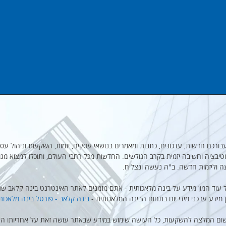
מקבץ עבורכם חדשות, עדכונים, כתבות ומאמרים בנושאי עסקים, יזמות, השקעות וניהול עסק
יבציה וחשיבה יזמית בקרב הגולשים. החדשות מכל רחבי העולם, ותוכלו למצוא מגו
ה וליזמות חדשה. ב"ה נעשה ונצליח.
 עוד המון מידע על בינה מלאכותית - אתם מזמנים לאתר האינטרנט בינה קלאב שנו
ן מידע עדכני מידי יום בתחום הבינה המלאכותית -
בינה קלאב - פורטל בינה מלאכות
שום המלצה להשקעות, כל העושה שימוש במידע שבאתר עושה זאת על אחריותו הא