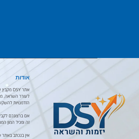
אודות
אתר DSY 
לעורר השראה, מוט
הזדמנויות להשקע
אם ברצונכם לקבל
זה ומכיל המון המו
אין בנכתב באתר 