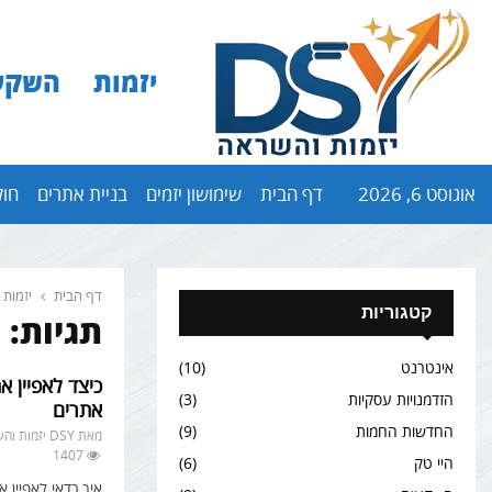
יזמות
השקע
אוגוסט 6, 2026
דף הבית
שימושון יזמים
בניית אתרים
חול
דף הבית
יזמות 
קטגוריות
תגיות: 
אינטרנט
(10)
כיצד לאפיין א
הזדמנויות עסקיות
(3)
אתרים
החדשות החמות
(9)
מאת
DSY יזמות והשקעות
1407
היי טק
(6)
איך כדאי לאפיין