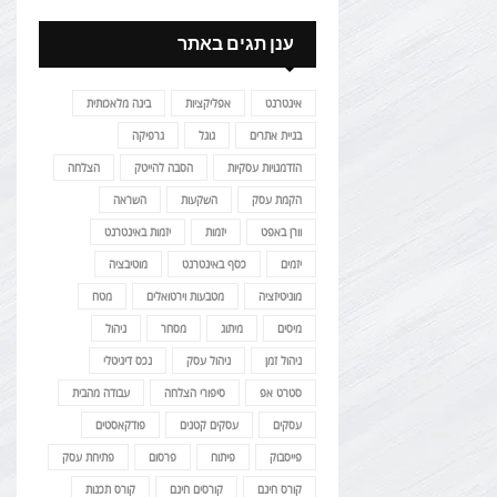
ענן תגים באתר
אינטרנט
אפליקציות
בינה מלאכותית
בניית אתרים
גוגל
גרפיקה
הזדמנויות עסקיות
הסבה להייטק
הצלחה
הקמת עסק
השקעות
השראה
וורן באפט
יזמות
יזמות באינטרנט
יזמים
כסף באינטרנט
מוטיבציה
מוניטיזציה
מטבעות וירטואלים
מטח
מיסים
מיתוג
מסחר
ניהול
ניהול זמן
ניהול עסק
נכס דיגיטלי
סטרט אפ
סיפורי הצלחה
עבודה מהבית
עסקים
עסקים קטנים
פודקאסטים
פייסבוק
פיתוח
פרסום
פתיחת עסק
קורס חינם
קורסים חינם
קורס תכנות